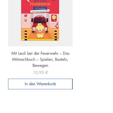
Mit Leoli bei der Feuerwehr – Das
Mit Leoli den Herbst e
Mitmachbuch – Spielen, Basteln,
Mitmachbuch – Spiele
Bewegen
Preis
10,95 €
In den Warenkorb