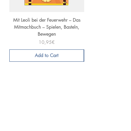
Mit Leoli bei der Feuerwehr – Das
Mit Leoli den Herbst e
Mitmachbuch – Spielen, Basteln,
Mitmachbuch – Spiele
Bewegen
Price
10,95€
Add to Cart
Themenbereiche
Alle
Winter
Weltraum