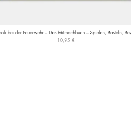
eoli bei der Feuerwehr – Das Mitmachbuch – Spielen, Basteln, B
Schnellansicht
Preis
10,95 €
ehmen
Shop
Kurse
ns
Zum Shop
Zu den Kursen
Mein Account