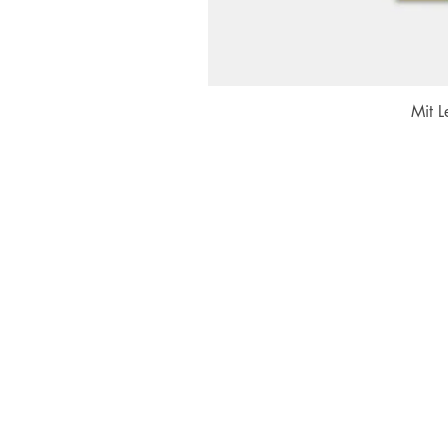
Mit L
Themenbereiche
Untern
Alle
Über U
Winter
FAQs
Weltraum
Kontakt
Nordpol
AGB