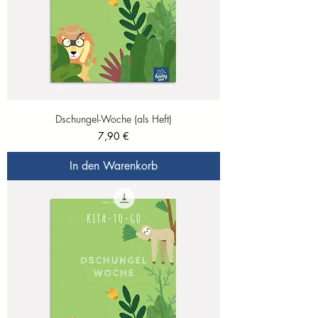
Dschungel-Woche (als Heft)
Preis
7,90 €
In den Warenkorb