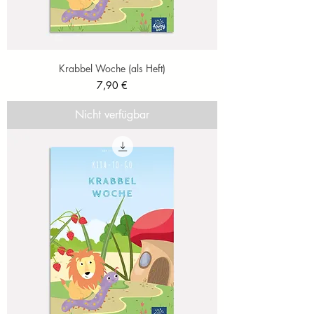
Krabbel Woche (als Heft)
Preis
7,90 €
Nicht verfügbar