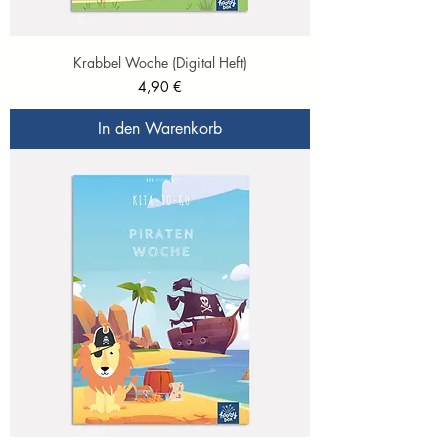
Krabbel Woche (Digital Heft)
Preis
4,90 €
In den Warenkorb