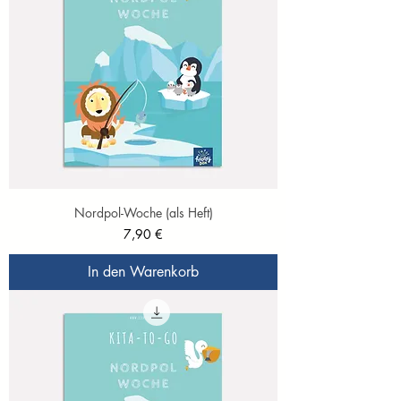
Nordpol-Woche (als Heft)
Preis
7,90 €
In den Warenkorb