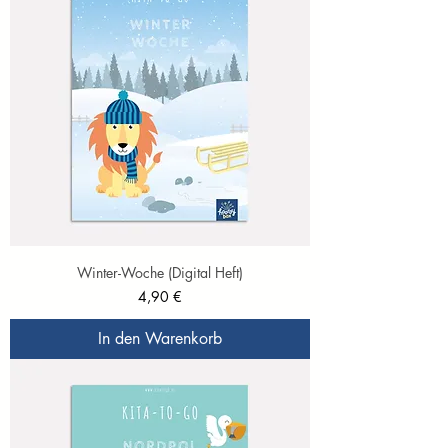
Winter-Woche (Digital Heft)
Preis
4,90 €
In den Warenkorb