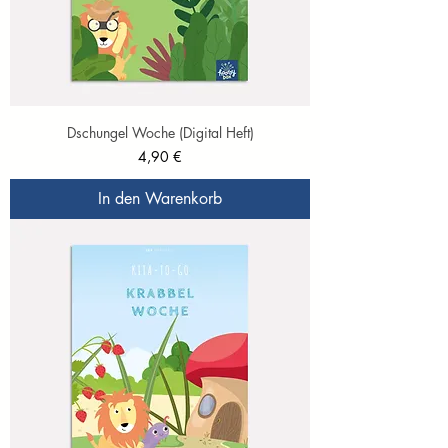
Dschungel Woche (Digital Heft)
Preis
4,90 €
In den Warenkorb